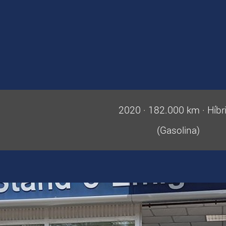
2020
·
182.000 km
·
Híbr
(Gasolina)