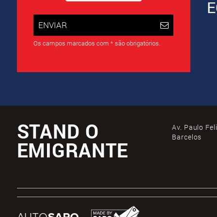
E
ENVIAR
Os campos marcados com * são obrigatórios.
STAND O
Av. Paulo Fel
Barcelos
EMIGRANTE