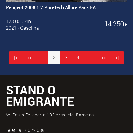
Peugeot 2008 1.2 PureTech Allure Pack EA...
123.000 km
14 250
€
2021
·
Gasolina
|<
<<
1
2
3
4
...
>>
>|
STAND O
EMIGRANTE
Av. Paulo Felisberto 102 Arcozelo, Barcelos
Telef.:
917 622 689