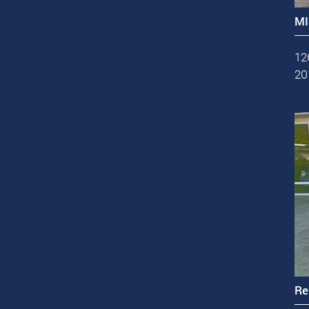
MI
12
20
Re