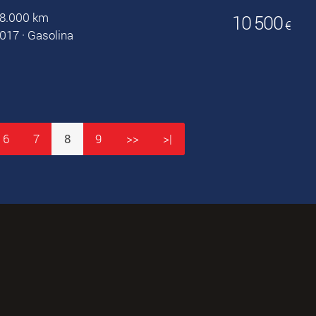
8.000 km
10 500
€
017
·
Gasolina
6
7
8
9
>>
>|