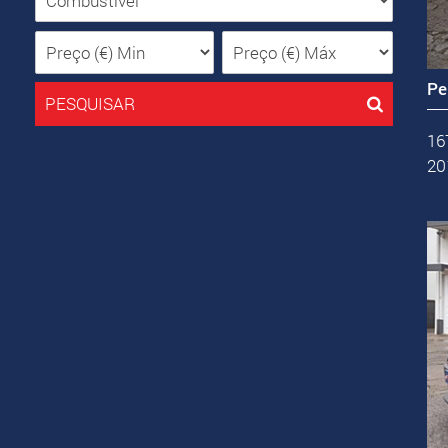
Pe
PESQUISAR
16
20