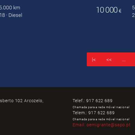
5.000 km
5
10 000
€
18
·
Diesel
2
|<
<<
...
isberto 102 Arcozelo,
Telef.:
917 622 689
Chamada para a rede móvel nacional
Telem.:
917 622 689
Chamada para a rede móvel nacional
Email:
oemigrante@sapo.pt