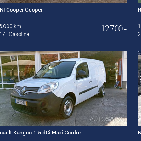
NI Cooper Cooper
R
6.000 km
1
12 700
€
17
·
Gasolina
2
nault Kangoo 1.5 dCi Maxi Confort
N