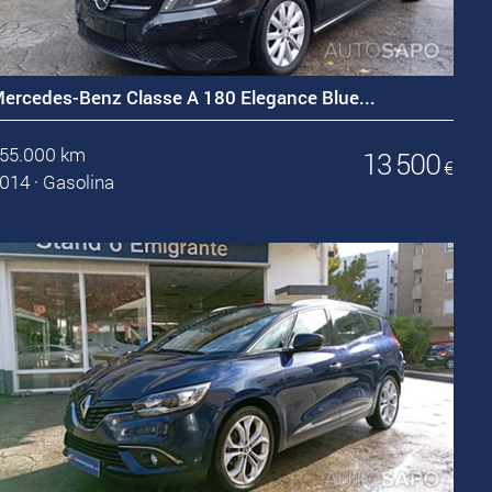
ercedes-Benz Classe A 180 Elegance Blue...
55.000 km
13 500
€
014
·
Gasolina