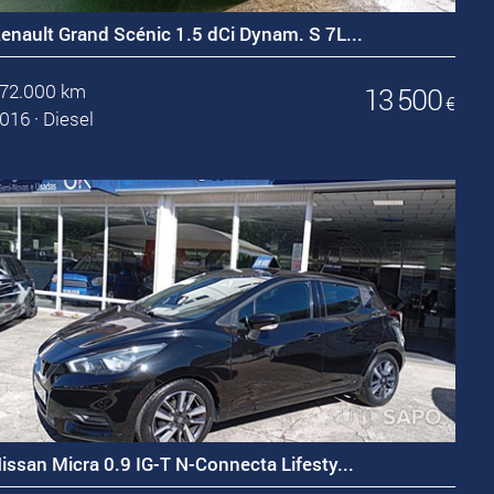
enault Grand Scénic 1.5 dCi Dynam. S 7L...
72.000 km
13 500
€
016
·
Diesel
issan Micra 0.9 IG-T N-Connecta Lifesty...