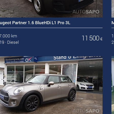
ugeot Partner 1.6 BlueHDi L1 Pro 3L
M
7.000 km
1
11 500
€
19
·
Diesel
2