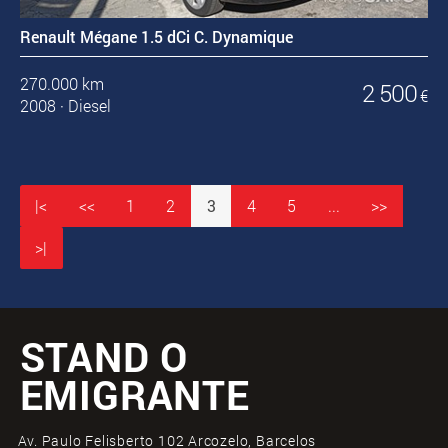
Renault Mégane 1.5 dCi C. Dynamique
270.000 km
2 500
€
2008
·
Diesel
|<
<<
1
2
3
4
5
...
>>
>|
STAND O
EMIGRANTE
Av. Paulo Felisberto 102 Arcozelo, Barcelos