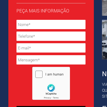
PEÇA MAIS INFORMAÇÃO
N
VI
QU
SI