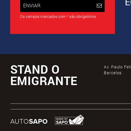
E
ENVIAR
Os campos marcados com * são obrigatórios.
STAND O
Av. Paulo Fel
Barcelos
EMIGRANTE