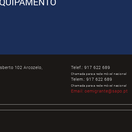
QUIPAMENTO
isberto 102 Arcozelo,
Telef.:
917 622 689
Chamada para a rede móvel nacional
Telem.:
917 622 689
Chamada para a rede móvel nacional
Email:
oemigrante@sapo.pt