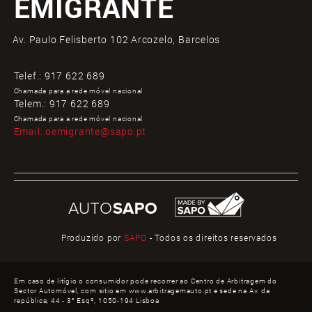
EMIGRANTE
Av. Paulo Felisberto 102 Arcozelo, Barcelos
Telef.:
917 622 689
Chamada para a rede móvel nacional
Telem.:
917 622 689
Chamada para a rede móvel nacional
Email:
oemigrante@sapo.pt
Produzido por
SAPO
- Todos os direitos reservados
Em caso de litígio o consumidor pode recorrer ao Centro de Arbitragem do
Sector Automóvel, com sitio em www.arbitragemauto.pt e sede na Av. da
república, 44 - 3° Esqº, 1050-194 Lisboa