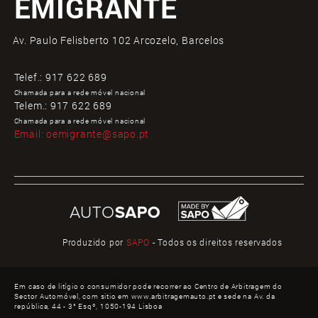
EMIGRANTE
Av. Paulo Felisberto 102 Arcozelo, Barcelos
Telef.:
917 622 689
Chamada para a rede móvel nacional
Telem.:
917 622 689
Chamada para a rede móvel nacional
Email:
oemigrante@sapo.pt
Produzido por
SAPO
- Todos os direitos reservados
Em caso de litígio o consumidor pode recorrer ao Centro de Arbitragem do
Sector Automóvel, com sitio em www.arbitragemauto.pt e sede na Av. da
república, 44 - 3° Esqº, 1050-194 Lisboa