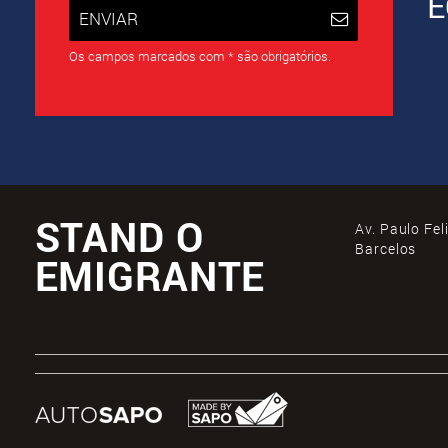
E
ENVIAR
Os campos marcados com * são obrigatórios.
STAND O
Av. Paulo Fel
Barcelos
EMIGRANTE