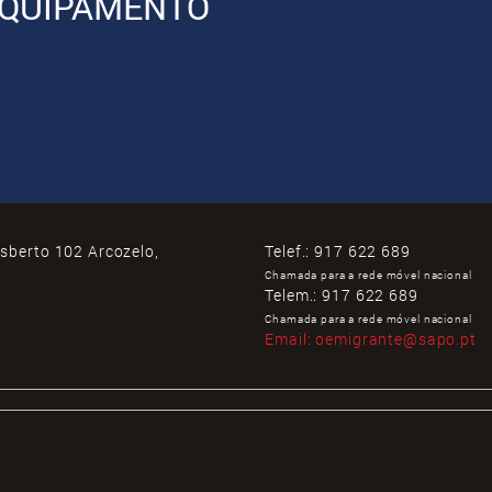
QUIPAMENTO
isberto 102 Arcozelo,
Telef.:
917 622 689
Chamada para a rede móvel nacional
Telem.:
917 622 689
Chamada para a rede móvel nacional
Email:
oemigrante@sapo.pt