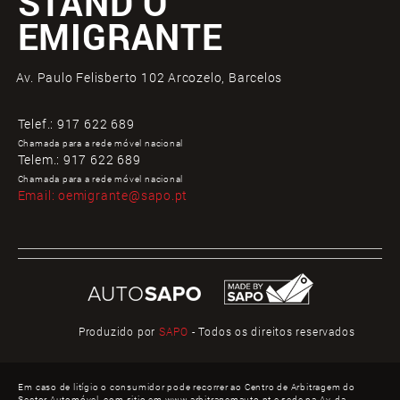
STAND O
EMIGRANTE
Av. Paulo Felisberto 102 Arcozelo, Barcelos
Telef.:
917 622 689
Chamada para a rede móvel nacional
Telem.:
917 622 689
Chamada para a rede móvel nacional
Email:
oemigrante@sapo.pt
Produzido por
SAPO
- Todos os direitos reservados
Em caso de litígio o consumidor pode recorrer ao Centro de Arbitragem do
Sector Automóvel, com sitio em www.arbitragemauto.pt e sede na Av. da