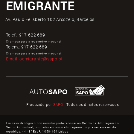
EMIGRANTE
Av. Paulo Felisberto 102 Arcozelo, Barcelos
Telef.:
917 622 689
Chamada para a rede móvel nacional
Telem.:
917 622 689
Chamada para a rede móvel nacional
Email:
oemigrante@sapo.pt
Produzido por
SAPO
- Todos os direitos reservados
Em caso de litígio o consumidor pode recorrer ao Centro de Arbitragem do
Sector Automóvel, com sitio em www.arbitragemauto.pt e sede na Av. da
república, 44 - 3° Esqº, 1050-194 Lisboa